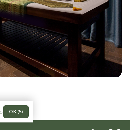
ОК (
5
)
ия
.