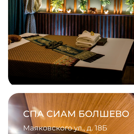
СПА СИАМ БОЛШЕВО
Маяковского ул., д. 18Б