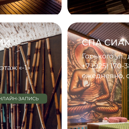
ИЙ
СПА СИА
Горького ул., 
+7 (925) 170-
этаж «-1»
ежедневно, с
НЛАЙН-ЗАПИСЬ