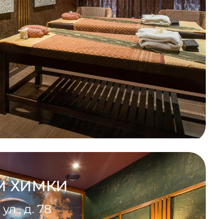
М ХИМКИ
л., д. 78