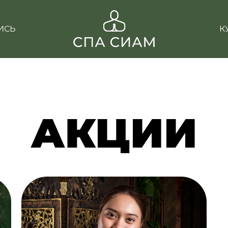
ИСЬ
К
АКЦИИ